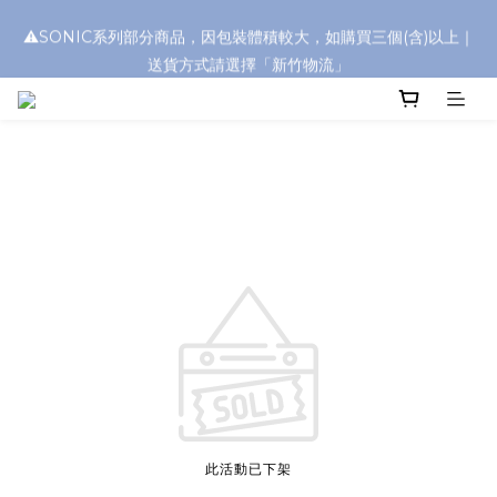
浮水太陽眼鏡🌊 全面升級新上市🎉
⚠️SONIC系列部分商品，因包裝體積較大，如購買三個(含)以上｜
送貨方式請選擇「新竹物流」
浮水太陽眼鏡🌊 全面升級新上市🎉
此活動已下架