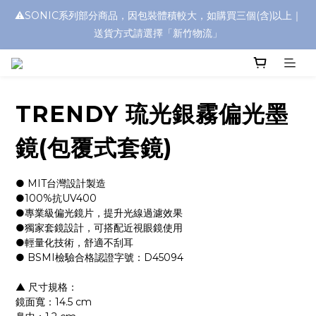
⚠️SONIC系列部分商品，因包裝體積較大，如購買三個(含)以上｜
浮水太陽眼鏡🌊 全面升級新上市🎉
送貨方式請選擇「新竹物流」
浮水太陽眼鏡🌊 全面升級新上市🎉
TRENDY 琉光銀霧偏光墨
鏡(包覆式套鏡)
● MIT台灣設計製造
●100%抗UV400
●專業級偏光鏡片，提升光線過濾效果
●獨家套鏡設計，可搭配近視眼鏡使用
●輕量化技術，舒適不刮耳
● BSMI檢驗合格認證字號：D45094
▲ 尺寸規格：
鏡面寬：14.5 cm