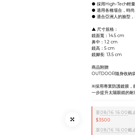
● 採用High-Tec
● 適用各種場合，時
● 適合亞洲人的臉型
▲ 尺寸規格：
鏡面寬：14.5 cm
鼻中：1.2 cm
鏡高：5 cm
鏡腳長: 13.5 cm
商品附贈
OUTDOOR隨身收納
※採用專業防護鍍膜，
一步提升太陽眼鏡的耐
至
08/16 16:00
截
$3500
至
08/16 16:00
截