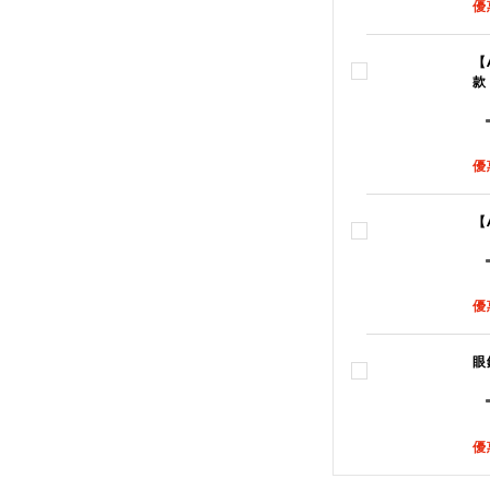
優
【
款
優
【
優
眼
優