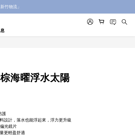
「新竹物流」
消息
 砂棕海曜浮水太陽
防護
材料設計，落水也能浮起來，浮力更升級
麗來偏光鏡片
重量更輕盈舒適