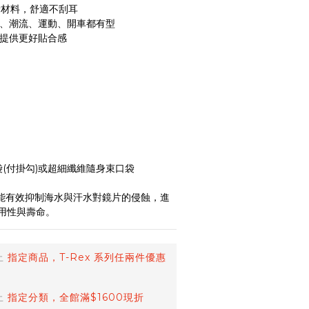
h輕量材料，舒適不刮耳
尚、潮流、運動、開車都有型
，提供更好貼合感
袋(付掛勾)或超細纖維隨身束口袋
能有效抑制海水與汗水對鏡片的侵蝕，進
用性與壽命。
止
指定商品，T-Rex 系列任兩件優惠
止
指定分類，全館滿$1600現折