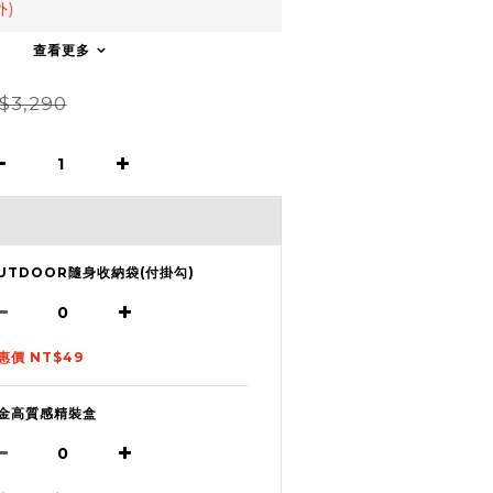
外)
查看更多
$3,290
UTDOOR隨身收納袋(付掛勾)
惠價 NT$49
金高質感精裝盒