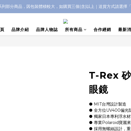
IC系列部分商品，因包裝體積較大，如購買三個(含)以上｜送貨方式請選擇
浮水太陽眼鏡🌊 全面升級新上市🎉
浮水太陽眼鏡🌊 全面升級新上市🎉
頁
品牌介紹
品牌人物誌
所有商品
合作經銷
最新
T-Rex
眼鏡
● MIT台灣設計製造
● 全方位UV400偏光
● 獨家日本專利浮水
● 專業Polaroid寶
● 採用無螺絲設計，