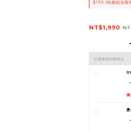
$199 (特惠組合除
NT$1,990
NT
以優惠價加購商品
O
優
燙