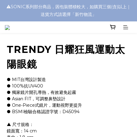
⚠️SONIC系列部分商品，因包裝體積較大，如購買三個(含)以上｜
浮水太陽眼鏡🌊 全面升級新上市🎉
送貨方式請選擇「新竹物流」
浮水太陽眼鏡🌊 全面升級新上市🎉
TRENDY 日耀狂風運動太
陽眼鏡
● MIT台灣設計製造
● 100%抗UV400
● 獨家鏡片開孔導熱，有效避免起霧
● Asian FIT，可調整鼻墊設計
● One-Piece式鏡片，運動視野更提升
● BSMI檢驗合格認證字號：D45094
▲ 尺寸規格：
鏡面寬：14 cm