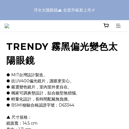
浮水太陽眼鏡🌊 全面升級新上市🎉
浮水太陽眼鏡🌊 全面升級新上市🎉
全館滿$1600現折$199✨滿額再享好禮✨全館滿$399享免運✨
TRENDY 霧黑偏光變色太
⚠️SONIC系列部分商品，因包裝體積較大，如購買三個(含)以上｜
送貨方式請選擇「新竹物流」
陽眼鏡
浮水太陽眼鏡🌊 全面升級新上市🎉
● MIT台灣設計製造。
● 抗UV400偏光鏡片，護眼更安心。
● 嚴選變色鏡片，室內室外更自在。
● 獨家可調鼻墊設計，貼合臉型無煩惱。
● 輕量化設計，長時間配戴無負擔。
● BSMI檢驗合格認證字號：D63344
▲ 尺寸規格：
鏡面寬：14.5 cm