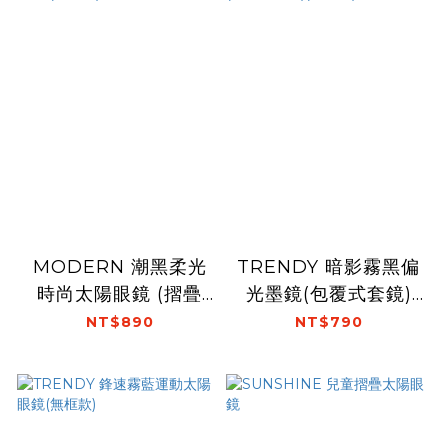
MODERN 潮黑柔光
TRENDY 暗影霧黑偏
時尚太陽眼鏡 (摺疊
光墨鏡(包覆式套鏡)
款)
(摺疊款)
NT$890
NT$790