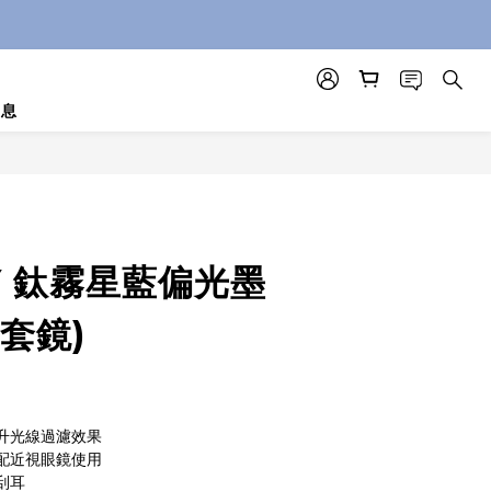
「新竹物流」
消息
Y 鈦霧星藍偏光墨
套鏡)
升光線過濾效果
配近視眼鏡使用
刮耳