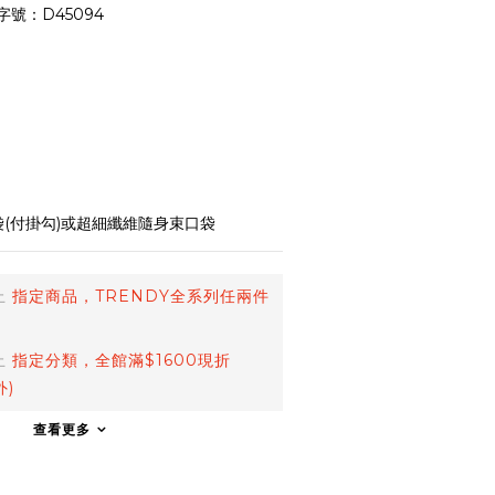
字號：D45094
袋(付掛勾)或超細纖維隨身束口袋
止
指定商品，TRENDY全系列任兩件
止
指定分類，全館滿$1600現折
外)
查看更多