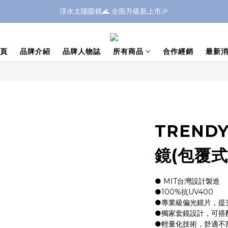
浮水太陽眼鏡🌊 全面升級新上市🎉
浮水太陽眼鏡🌊 全面升級新上市🎉
全館滿$1600現折$199✨滿額再享好禮✨全館滿$399享免運✨
IC系列部分商品，因包裝體積較大，如購買三個(含)以上｜送貨方式請選擇
頁
品牌介紹
品牌人物誌
所有商品
合作經銷
最新
浮水太陽眼鏡🌊 全面升級新上市🎉
TREND
鏡(包覆式
● MIT台灣設計製造
●100%抗UV400
●專業級偏光鏡片，提
●獨家套鏡設計，可搭
●輕量化技術，舒適不