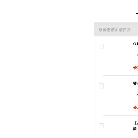
以優惠價加購商品
O
優
燙
優
【
款