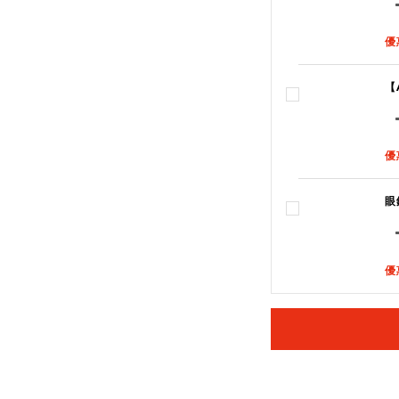
優
【
優
眼
優