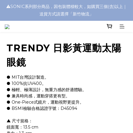
⚠️SONIC系列部分商品，因包裝體積較大，如購買三個(含)以上｜
浮水太陽眼鏡🌊 全面升級新上市🎉
送貨方式請選擇「新竹物流」
浮水太陽眼鏡🌊 全面升級新上市🎉
TRENDY 日影黃運動太陽
眼鏡
● MIT台灣設計製造。
● 100%抗UV400。
● 極輕、極薄設計，無重力感的舒適體驗。
● 兼具時尚感，運動穿搭更有型。
● One-Piece式鏡片，運動視野更提升。
● BSMI檢驗合格認證字號：D45094
▲ 尺寸規格：
鏡面寬：13.5 cm