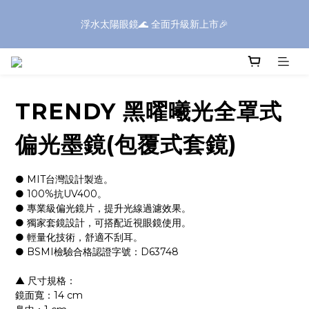
浮水太陽眼鏡🌊 全面升級新上市🎉
浮水太陽眼鏡🌊 全面升級新上市🎉
全館滿$1600現折$199✨滿額再享好禮✨全館滿$399享免運✨
⚠️SONIC系列部分商品，因包裝體積較大，如購買三個(含)以上｜
TRENDY 黑曜曦光全罩式
送貨方式請選擇「新竹物流」
偏光墨鏡(包覆式套鏡)
浮水太陽眼鏡🌊 全面升級新上市🎉
● MIT台灣設計製造。
● 100%抗UV400。
● 專業級偏光鏡片，提升光線過濾效果。
● 獨家套鏡設計，可搭配近視眼鏡使用。
● 輕量化技術，舒適不刮耳。
● BSMI檢驗合格認證字號：D63748
▲ 尺寸規格：
鏡面寬：14 cm