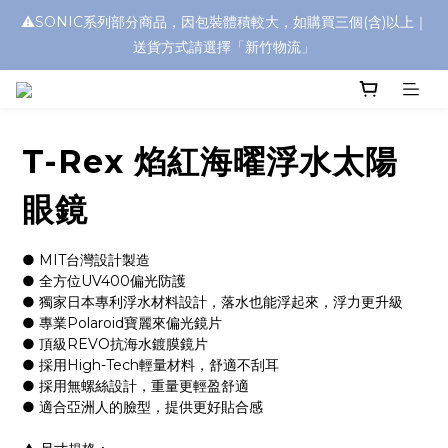
⚠️SONIC系列部分商品，因包裝體積較大，如購買三個(含)以上｜
浮水太陽眼鏡🌊 全面升級新上市🎉
送貨方式請選擇「新竹物流」
浮水太陽眼鏡🌊 全面升級新上市🎉
T-Rex 焰紅海曜浮水太陽
眼鏡
● MIT台灣設計製造
● 全方位UV400偏光防護
● 獨家日本專利浮水材料設計，落水也能浮起來，浮力更升級
● 專業Polaroid寶麗來偏光鏡片
● 頂級REVO抗海水鍍膜鏡片
● 採用High-Tech輕量材料，舒適不刮耳
● 採用無螺絲設計，重量更輕盈舒適
● 適合亞洲人的臉型，提供更好貼合感