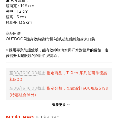
▲ 尺寸規格：
鏡面寬：14.5 cm
鼻中：1.2 cm
鏡高：5 cm
鏡腳長: 13.5 cm
商品附贈
OUTDOOR隨身收納袋(付掛勾)或超細纖維隨身束口袋
※採用專業防護鍍膜，能有效抑制海水與汗水對鏡片的侵蝕，進一
步提升太陽眼鏡的耐用性與壽命。
至
08/16 16:00
截止
指定商品，T-Rex 系列任兩件優惠
$3500
至
08/16 16:00
截止
指定分類，全館滿$1600現折$199
(特惠組合除外)
查看更多
NT$1,990
NT$3,290