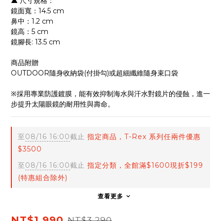
▲ 尺寸規格：
鏡面寬：14.5 cm
鼻中：1.2 cm
鏡高：5 cm
鏡腳長: 13.5 cm
商品附贈
OUTDOOR隨身收納袋(付掛勾)或超細纖維隨身束口袋
※採用專業防護鍍膜，能有效抑制海水與汗水對鏡片的侵蝕，進一
步提升太陽眼鏡的耐用性與壽命。
至
08/16 16:00
截止
指定商品，T-Rex 系列任兩件優惠
$3500
至
08/16 16:00
截止
指定分類，全館滿$1600現折$199
(特惠組合除外)
查看更多
NT$1,990
NT$3,290