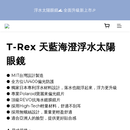
浮水太陽眼鏡🌊 全面升級新上市🎉
浮水太陽眼鏡🌊 全面升級新上市🎉
全館滿$1600現折$199✨滿額再享好禮✨全館滿$399享免運✨
⚠️SONIC系列部分商品，因包裝體積較大，如購買三個(含)以上｜
T-Rex 天藍海澄浮水太陽
送貨方式請選擇「新竹物流」
眼鏡
浮水太陽眼鏡🌊 全面升級新上市🎉
● MIT台灣設計製造
● 全方位UV400偏光防護
● 獨家日本專利浮水材料設計，落水也能浮起來，浮力更升級
● 專業Polaroid寶麗來偏光鏡片
● 頂級REVO抗海水鍍膜鏡片
● 採用High-Tech輕量材料，舒適不刮耳
● 採用無螺絲設計，重量更輕盈舒適
● 適合亞洲人的臉型，提供更好貼合感