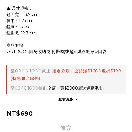
▲ 尺寸規格：
鏡面寬：13.7 cm
鼻中：1.2 cm
鏡高：5 cm
鏡腳長: 12.7 cm
商品附贈
OUTDOOR隨身收納袋(付掛勾)或超細纖維隨身束口袋
至
08/16 16:00
截止
指定分類，全館滿$1600現折$199
(特惠組合除外)
至
08/16 16:00
截止
全店，買$2000就送運動毛巾
查看更多
NT$690
售完