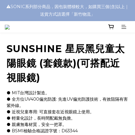
⚠️SONIC系列部分商品，因包裝體積較大，如購買三個(含)以上｜
浮水太陽眼鏡🌊 全面升級新上市🎉
送貨方式請選擇「新竹物流」
浮水太陽眼鏡🌊 全面升級新上市🎉
SUNSHINE 星辰黑兒童太
陽眼鏡 (套鏡款)(可搭配近
視眼鏡)
● MIT台灣設計製造。
● 全方位UV400偏光防護: 先進UV偏光防護技術，有效阻隔有害
紫外線。
● 近視兒童專用: 可直接套在近視眼鏡上使用。
● 輕量化設計，長時間配戴無負擔。
● 親膚無毒材質，安全一把罩。
● BSMI檢驗合格認證字號：D63344