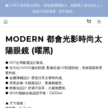
⚠️SONIC系列部分商品，因包裝體積較大，如購買三個(含)以上｜
浮水太陽眼鏡🌊 全面升級新上市🎉
送貨方式請選擇「新竹物流」
浮水太陽眼鏡🌊 全面升級新上市🎉
MODERN 都會光影時尚太
陽眼鏡 (曜黑)
● MIT台灣嚴選設計製造。
● 全方位UV400偏光防護: 配備先進UV防護技術，有效阻隔有害
紫外線。
● 金屬薄鋼設計: 營造日常文青時尚感。
● 穿搭必備: 大鏡面設計，更修飾臉型。
● 輕量化設計: 舒適不刮耳，久戴無壓痕。
● BSMI檢驗合格認證字號：D63344
▲ 尺寸規格：