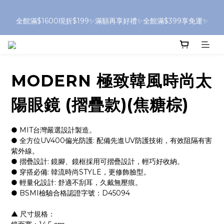
浮水太陽眼鏡🌊 全面升級新上市🎉
全館滿$1600現折$199✨滿額再享好禮✨全館滿$399享免運✨
⚠️SONIC系列部分商品，因包裝體積較大，如購買三個(含)以上｜
送貨方式請選擇「新竹物流」
MODERN 極致韓風時尚太
浮水太陽眼鏡🌊 全面升級新上市🎉
陽眼鏡 (摺疊款)(焦糖棕)
● MIT台灣嚴選設計製造。
● 全方位UV400偏光防護: 配備先進UV防護技術，有效阻隔有害
紫外線。
● 摺疊設計: 鏡腳、鏡框採用可摺疊設計，輕巧好收納。
● 穿搭必備: 韓流時尚STYLE，更修飾臉型。
● 輕量化設計: 舒適不刮耳，久戴無壓痕。
● BSMI檢驗合格認證字號：D45094
▲ 尺寸規格：