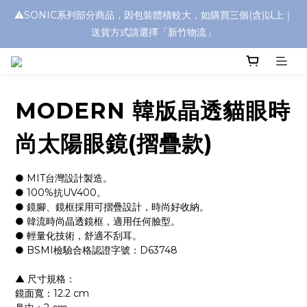
⚠️SONIC系列部分商品，因包裝體積較大，如購買三個(含)以上｜
浮水太陽眼鏡🌊 全面升級新上市🎉
送貨方式請選擇「新竹物流」
浮水太陽眼鏡🌊 全面升級新上市🎉
MODERN 韓版晶透貓眼時
尚太陽眼鏡(摺疊款)
● MIT台灣設計製造。
● 100%抗UV400。
● 鏡腳、鏡框採用可摺疊設計，時尚好收納。
● 韓流時尚晶透鏡框，適用任何臉型。
● 輕量化技術，舒適不刮耳。
● BSMI檢驗合格認證字號：D63748
▲ 尺寸規格：
鏡面寬：12.2 cm