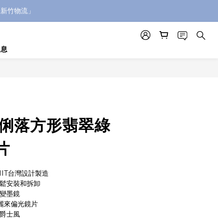
「新竹物流」
消息
 俐落方形翡翠綠
片
MIT台灣設計製造
輕鬆安裝和拆卸
秒變墨鏡
d寶麗來偏光鏡片
倫爵士風