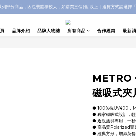
IC系列部分商品，因包裝體積較大，如購買三個(含)以上｜送貨方式請選擇
浮水太陽眼鏡🌊 全面升級新上市🎉
浮水太陽眼鏡🌊 全面升級新上市🎉
頁
品牌介紹
品牌人物誌
所有商品
合作經銷
最新
METRO
磁吸式夾
● 100%抗UV400，
● 獨家磁吸式設計，
● 近視族群專用，一
● 高品質Polarize
● 經典方形，增添英