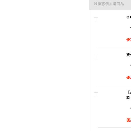
以優惠價加購商品
O
優
燙
優
【
款
優