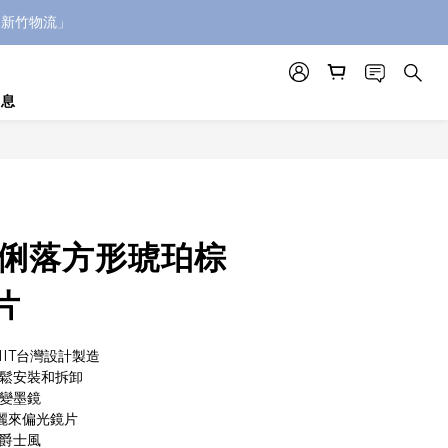
「新竹物流」
消息
 俐落方形琥珀棕
片
MIT台灣設計製造
輕鬆安裝和拆卸
秒變墨鏡
d寶麗來偏光鏡片
倫爵士風