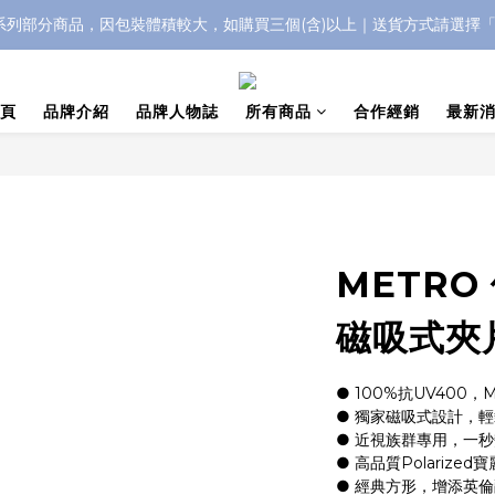
IC系列部分商品，因包裝體積較大，如購買三個(含)以上｜送貨方式請選擇
浮水太陽眼鏡🌊 全面升級新上市🎉
浮水太陽眼鏡🌊 全面升級新上市🎉
頁
品牌介紹
品牌人物誌
所有商品
合作經銷
最新
METRO
磁吸式夾
● 100%抗UV400，
● 獨家磁吸式設計，
● 近視族群專用，一
● 高品質Polarize
● 經典方形，增添英