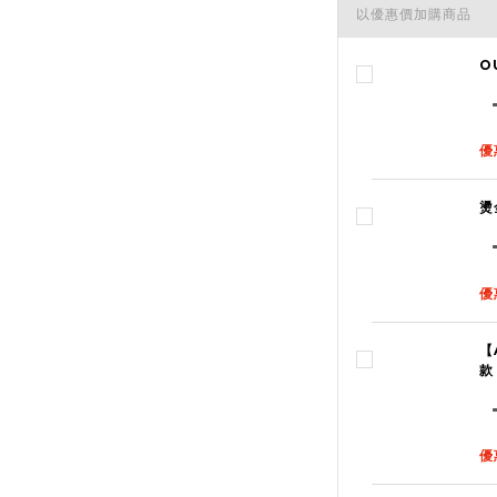
以優惠價加購商品
O
優
燙
優
【
款
優