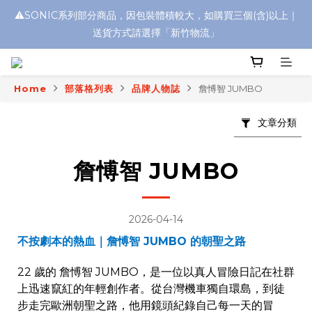
⚠️SONIC系列部分商品，因包裝體積較大，如購買三個(含)以上｜
浮水太陽眼鏡🌊 全面升級新上市🎉
送貨方式請選擇「新竹物流」
浮水太陽眼鏡🌊 全面升級新上市🎉
Home
部落格列表
品牌人物誌
詹愽智 JUMBO
文章分類
詹愽智 JUMBO
2026-04-14
不按劇本的熱血｜詹愽智
JUMBO
的朝聖之路
22
歲的
詹愽智
JUMBO
，是一位以真人冒險日記在社群
上迅速竄紅的年輕創作者。從台灣機車獨自環島，到徒
步走完歐洲朝聖之路，他用鏡頭紀錄自己每一天的冒