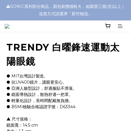
⚠️SONIC系列部分商品，因包裝體積較大，如購買三個(含)以上｜
浮水太陽眼鏡🌊 全面升級新上市🎉
送貨方式請選擇「新竹物流」
浮水太陽眼鏡🌊 全面升級新上市🎉
TRENDY 白曜鋒速運動太
陽眼鏡
● MIT台灣設計製造。
● 抗UV400鏡片，護眼更安心。
● 亞洲人臉型設計，舒適服貼不滑落。
● 鏡面導熱設計，散熱舒適一把罩。
● 輕量化設計，長時間配戴無負擔。
● BSMI檢驗合格認證字號：D63344
▲ 尺寸規格：
鏡面寬：14.5 cm