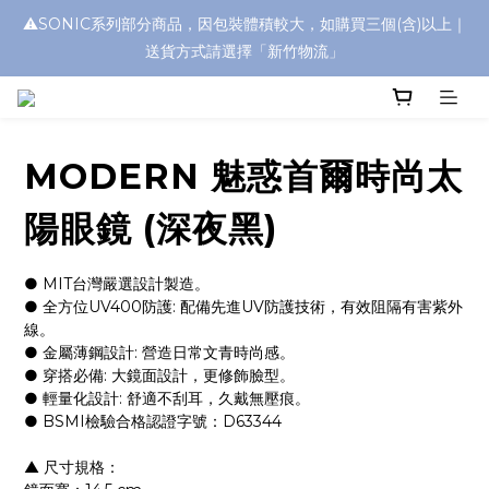
⚠️SONIC系列部分商品，因包裝體積較大，如購買三個(含)以上｜
浮水太陽眼鏡🌊 全面升級新上市🎉
送貨方式請選擇「新竹物流」
浮水太陽眼鏡🌊 全面升級新上市🎉
MODERN 魅惑首爾時尚太
陽眼鏡 (深夜黑)
● MIT台灣嚴選設計製造。
● 全方位UV400防護: 配備先進UV防護技術，有效阻隔有害紫外
線。
● 金屬薄鋼設計: 營造日常文青時尚感。
● 穿搭必備: 大鏡面設計，更修飾臉型。
● 輕量化設計: 舒適不刮耳，久戴無壓痕。
● BSMI檢驗合格認證字號：D63344
▲ 尺寸規格：