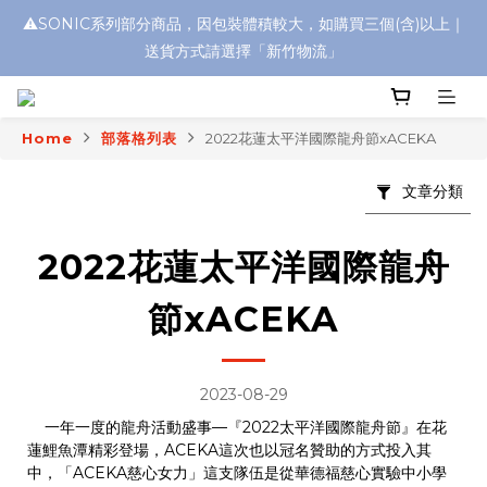
⚠️SONIC系列部分商品，因包裝體積較大，如購買三個(含)以上｜
浮水太陽眼鏡🌊 全面升級新上市🎉
送貨方式請選擇「新竹物流」
浮水太陽眼鏡🌊 全面升級新上市🎉
Home
部落格列表
2022花蓮太平洋國際龍舟節xACEKA
文章分類
2022花蓮太平洋國際龍舟
節xACEKA
2023-08-29
一年一度的龍舟活動盛事—
『2022太平洋國際龍舟節』在花
蓮鯉魚潭精彩登場，ACEKA這次也以冠名贊助的方式投入其
中，
「ACEKA
慈心女力
」這支隊伍是從華德福慈心實驗中小學