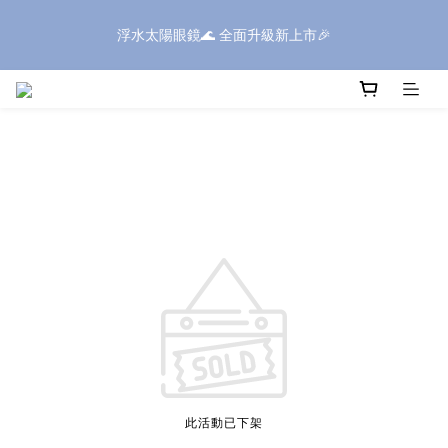
浮水太陽眼鏡🌊 全面升級新上市🎉
浮水太陽眼鏡🌊 全面升級新上市🎉
全館滿$1600現折$199✨滿額再享好禮✨全館滿$399享免運✨
⚠️SONIC系列部分商品，因包裝體積較大，如購買三個(含)以上｜
送貨方式請選擇「新竹物流」
浮水太陽眼鏡🌊 全面升級新上市🎉
此活動已下架