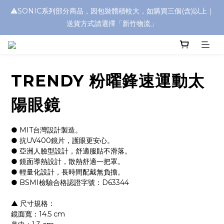
⚠️SONIC系列部分商品，因包裝體積較大，如購買三個(含)以上｜
浮水太陽眼鏡🌊 全面升級新上市🎉
送貨方式請選擇「新竹物流」
浮水太陽眼鏡🌊 全面升級新上市🎉
TRENDY 粉曜鋒速運動太
陽眼鏡
● MIT台灣設計製造。
● 抗UV400鏡片，護眼更安心。
● 亞洲人臉型設計，舒適服貼不滑落。
● 鏡面導熱設計，散熱舒適一把罩。
● 輕量化設計，長時間配戴無負擔。
● BSMI檢驗合格認證字號：D63344
▲ 尺寸規格：
鏡面寬：14.5 cm