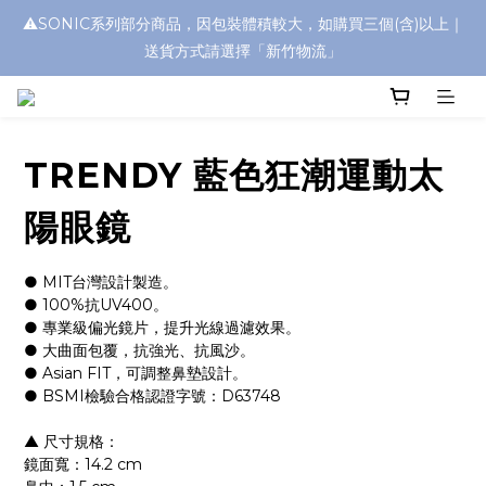
⚠️SONIC系列部分商品，因包裝體積較大，如購買三個(含)以上｜
浮水太陽眼鏡🌊 全面升級新上市🎉
送貨方式請選擇「新竹物流」
浮水太陽眼鏡🌊 全面升級新上市🎉
TRENDY 藍色狂潮運動太
陽眼鏡
● MIT台灣設計製造。
● 100%抗UV400。
● 專業級偏光鏡片，提升光線過濾效果。
● 大曲面包覆，抗強光、抗風沙。
● Asian FIT，可調整鼻墊設計。
● BSMI檢驗合格認證字號：D63748
▲ 尺寸規格：
鏡面寬：14.2 cm