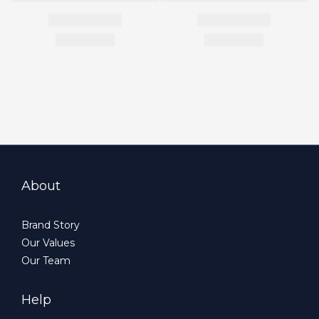
About
Brand Story
Our Values
Our Team
Help