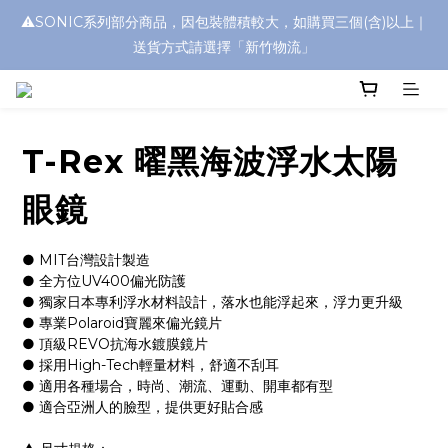
⚠️SONIC系列部分商品，因包裝體積較大，如購買三個(含)以上｜
浮水太陽眼鏡🌊 全面升級新上市🎉
送貨方式請選擇「新竹物流」
浮水太陽眼鏡🌊 全面升級新上市🎉
T-Rex 曜黑海波浮水太陽
眼鏡
● MIT台灣設計製造
● 全方位UV400偏光防護
● 獨家日本專利浮水材料設計，落水也能浮起來，浮力更升級
● 專業Polaroid寶麗來偏光鏡片
● 頂級REVO抗海水鍍膜鏡片
● 採用High-Tech輕量材料，舒適不刮耳
● 適用各種場合，時尚、潮流、運動、開車都有型
● 適合亞洲人的臉型，提供更好貼合感