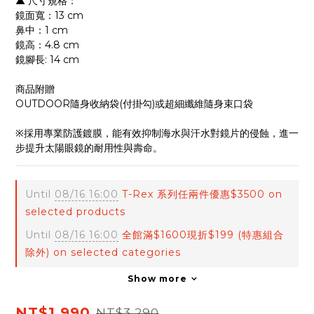
▲ 尺寸規格：
鏡面寬：13 cm
鼻中：1 cm
鏡高：4.8 cm
鏡腳長: 14 cm
商品附贈
OUTDOOR隨身收納袋(付掛勾)或超細纖維隨身束口袋
※採用專業防護鍍膜，能有效抑制海水與汗水對鏡片的侵蝕，進一
步提升太陽眼鏡的耐用性與壽命。
Until
08/16 16:00
T-Rex 系列任兩件優惠$3500 on
selected products
Until
08/16 16:00
全館滿$1600現折$199 (特惠組合
除外) on selected categories
Show more
NT$1,990
NT$3,290