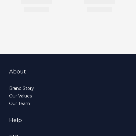
About
Brand Story
Our Values
Our Team
Help