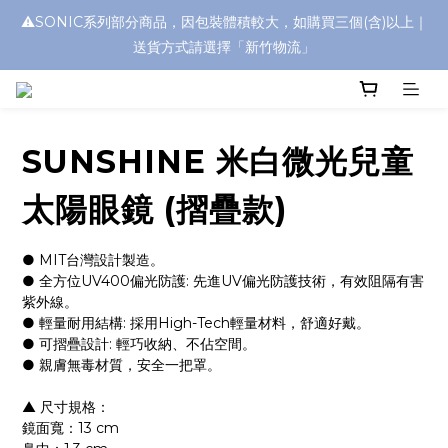
⚠️SONIC系列部分商品，因包裝體積較大，如購買三個(含)以上｜
浮水太陽眼鏡🌊 全面升級新上市🎉
送貨方式請選擇「新竹物流」
浮水太陽眼鏡🌊 全面升級新上市🎉
SUNSHINE 米白微光兒童
太陽眼鏡 (摺疊款)
● MIT台灣設計製造。
● 全方位UV400偏光防護: 先進UV偏光防護技術，有效阻隔有害
紫外線。
● 輕量耐用結構: 採用High-Tech輕量材料，舒適好戴。
● 可摺疊設計: 輕巧收納、不佔空間。
● 親膚無毒材質，安全一把罩。
▲ 尺寸規格：
鏡面寬：13 cm