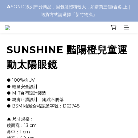
⚠️SONIC系列部分商品，因包裝體積較大，如購買三個(含)以上｜
浮水太陽眼鏡🌊 全面升級新上市🎉
送貨方式請選擇「新竹物流」
浮水太陽眼鏡🌊 全面升級新上市🎉
SUNSHINE 豔陽橙兒童運
動太陽眼鏡
● 100%抗UV
● 輕量安全設計
● MIT台灣設計製造
● 親膚止滑設計，跑跳不脫落
● BSMI檢驗合格認證字號：D63748
▲ 尺寸規格：
鏡面寬：13 cm
鼻中：1 cm