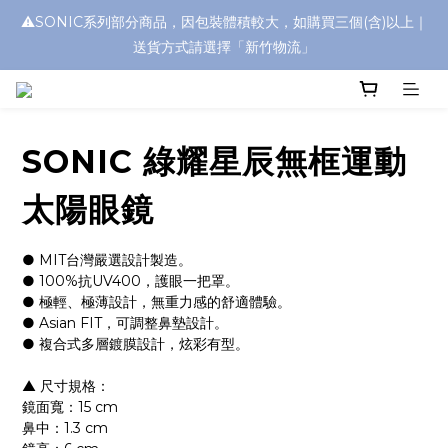
⚠️SONIC系列部分商品，因包裝體積較大，如購買三個(含)以上｜
浮水太陽眼鏡🌊 全面升級新上市🎉
送貨方式請選擇「新竹物流」
浮水太陽眼鏡🌊 全面升級新上市🎉
SONIC 綠耀星辰無框運動
太陽眼鏡
● MIT台灣嚴選設計製造。
● 100%抗UV400，護眼一把罩。
● 極輕、極薄設計，無重力感的舒適體驗。
● Asian FIT，可調整鼻墊設計。
● 複合式多層鍍膜設計，炫彩有型。
▲ 尺寸規格：
鏡面寬：15 cm
鼻中：1.3 cm