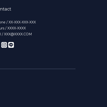
ntact
ne / XX-XXX-XXX-XXX
rs / XXXX-XXXX
il / XXX@XXXX.COM