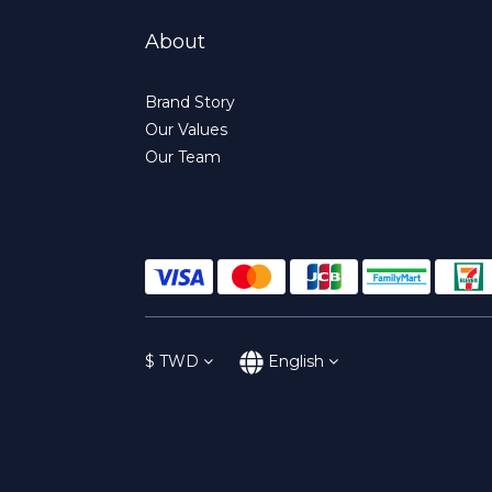
About
Brand Story
Our Values
Our Team
$
TWD
English