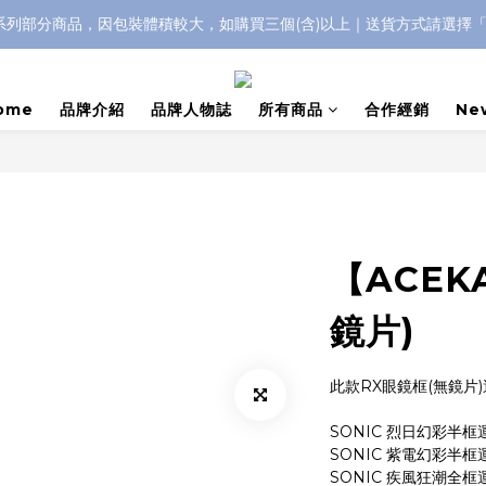
IC系列部分商品，因包裝體積較大，如購買三個(含)以上｜送貨方式請選擇
浮水太陽眼鏡🌊 全面升級新上市🎉
浮水太陽眼鏡🌊 全面升級新上市🎉
ome
品牌介紹
品牌人物誌
所有商品
合作經銷
Ne
【ACEK
鏡片)
此款RX眼鏡框(無鏡片
SONIC 烈日幻彩半
SONIC 紫電幻彩半
SONIC 疾風狂潮全框