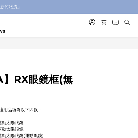
「新竹物流」
ws
A】RX眼鏡框(無
)適用品項為以下四款：
框運動太陽眼鏡
框運動太陽眼鏡
運動太陽眼鏡(運動風鏡)