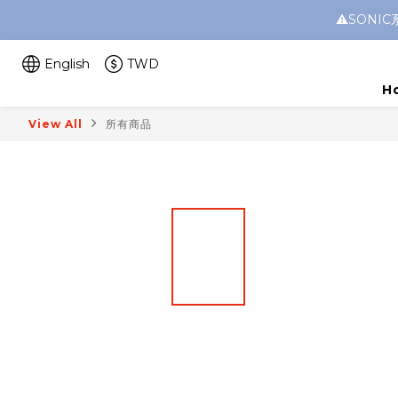
⚠️SON
English
TWD
H
View All
所有商品