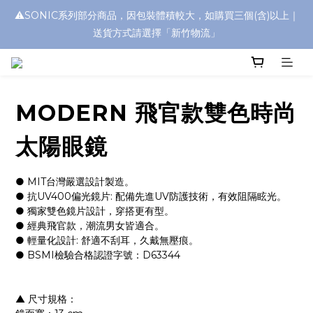
⚠️SONIC系列部分商品，因包裝體積較大，如購買三個(含)以上｜
浮水太陽眼鏡🌊 全面升級新上市🎉
送貨方式請選擇「新竹物流」
浮水太陽眼鏡🌊 全面升級新上市🎉
MODERN 飛官款雙色時尚
太陽眼鏡
● MIT台灣嚴選設計製造。
● 抗UV400偏光鏡片: 配備先進UV防護技術，有效阻隔眩光。
● 獨家雙色鏡片設計，穿搭更有型。
● 經典飛官款，潮流男女皆適合。
● 輕量化設計: 舒適不刮耳，久戴無壓痕。
● BSMI檢驗合格認證字號：D63344
▲ 尺寸規格：