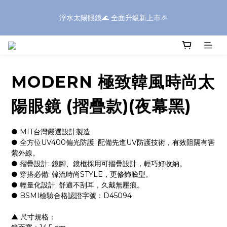
浮水太陽眼鏡🌊 全面升級新上市🎉
浮水太陽眼鏡🌊 全面升級新上市🎉
全館滿$1600現折$199✨滿額再享好禮✨全館滿$399享免運✨
MODERN 極致韓風時尚太
⚠️SONIC系列部分商品，因包裝體積較大，如購買三個(含)以上｜
送貨方式請選擇「新竹物流」
陽眼鏡 (摺疊款)(夜幕黑)
浮水太陽眼鏡🌊 全面升級新上市🎉
● MIT台灣嚴選設計製造
● 全方位UV400偏光防護: 配備先進UV防護技術，有效阻隔有害
紫外線。
● 摺疊設計: 鏡腳、鏡框採用可摺疊設計，輕巧好收納。
● 穿搭必備: 韓流時尚STYLE，更修飾臉型。
● 輕量化設計: 舒適不刮耳，久戴無壓痕。
● BSMI檢驗合格認證字號：D45094
▲ 尺寸規格：