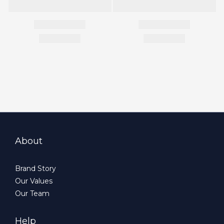
About
Brand Story
Our Values
Our Team
Help