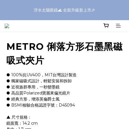
浮水太陽眼鏡🌊 全面升級新上市🎉
浮水太陽眼鏡🌊 全面升級新上市🎉
全館滿$1600現折$199✨滿額再享好禮✨全館滿$399享免運✨
METRO 俐落方形石墨黑磁
⚠️SONIC系列部分商品，因包裝體積較大，如購買三個(含)以上｜
送貨方式請選擇「新竹物流」
吸式夾片
浮水太陽眼鏡🌊 全面升級新上市🎉
● 100%抗UV400，MIT台灣設計製造
● 獨家磁吸式設計，輕鬆安裝和拆卸
● 近視族群專用，一秒變墨鏡
● 高品質Polarized寶麗來偏光鏡片
● 經典方形，增添英倫爵士風
● BSMI檢驗合格認證字號：D45094
▲ 尺寸規格：
鏡面寬：14.2 cm