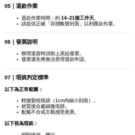
05｜退款作業
退款作業時間：約 
14–21個工作天
。
請提供正確「存摺帳號封面」以利匯款作業。
06｜發票說明
辦理退貨時須附上原始發票。
發票遺失將無法受理退款申請。
07｜瑕疵判定標準
以下為正常範圍：
輕微製程痕跡（1cm內細小刮痕）。
材質接合處細微痕跡。
配戴不合或主觀感受差異。
以下視為瑕疵：
明顯破損、髒污。