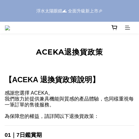
浮水太陽眼鏡🌊 全面升級新上市🎉
浮水太陽眼鏡🌊 全面升級新上市🎉
全館滿$1600現折$199✨滿額再享好禮✨全館滿$399享免運✨
⚠️SONIC系列部分商品，因包裝體積較大，如購買三個(含)以上｜
ACEKA退換貨政策
送貨方式請選擇「新竹物流」
浮水太陽眼鏡🌊 全面升級新上市🎉
【ACEKA 退換貨政策說明】
感謝您選擇 ACEKA。
我們致力於提供兼具機能與質感的產品體驗，也同樣重視每
一筆訂單的售後服務。
為保障您的權益，請詳閱以下退換貨政策：
01｜7日鑑賞期