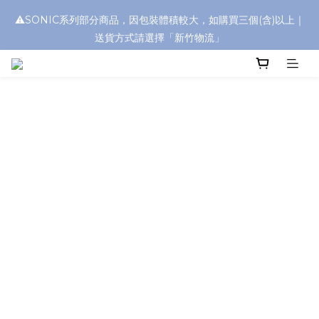
⚠️SONIC系列部分商品，因包裝體積較大，如購買三個(含)以上｜
浮水太陽眼鏡🌊 全面升級新上市🎉
送貨方式請選擇「新竹物流」
浮水太陽眼鏡🌊 全面升級新上市🎉