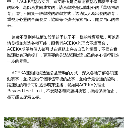
中，
「ACEKA
慈心女力
」這支隊伍是從華德福慈心實驗中小學
的家長、老師所共同成立的，該所學校是以體制外的「華德福教
育」進行不同於一般學校的教學方式，透過以人為出發的教育，
重視身心靈的全面發展，協助每位孩子探索自己，開展自己的未
來。
這種不受到傳統框架設限給予孩子不一樣的教育環境，可以盡
情發揮並創造各種可能，跟我們ACEKA的理念不謀而合，
ACEKA期望每個人都可以在運動上突破自己的極限，不僅在實
際運動表現的提升，更重要的是透過運動讓自己的身心靈得到進
一步的昇華。
ACEKA運動眼鏡透過公益贊助的方式，深入各地了解各項運
動賽事，並挖掘出每個隊伍背後的故事，並給予最合適的協助，
讓運動的種子可以逐步萌芽遠播，就如同ACEKA的理念
Beyond the Limit，不受限各種問題與挑戰，持續保持信念，
盡可能去探索世界。