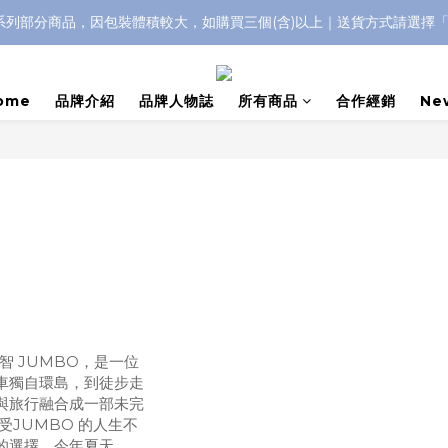
IC系列部分商品，因包裝體積較大，如購買三個(含)以上｜送貨方式請選擇
浮水太陽眼鏡🌊 全面升級新上市🎉
浮水太陽眼鏡🌊 全面升級新上市🎉
ome
品牌介紹
品牌人物誌
所有商品
合作經銷
Ne
智 JUMBO，是一位
車獨自環島，到徒步走
與旅行融合成一部未完
JUMBO 的人生不
的選擇。今年夏天，他