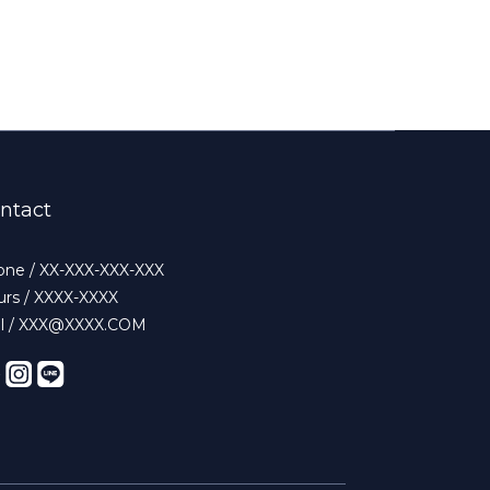
ntact
ne / XX-XXX-XXX-XXX
rs / XXXX-XXXX
il / XXX@XXXX.COM