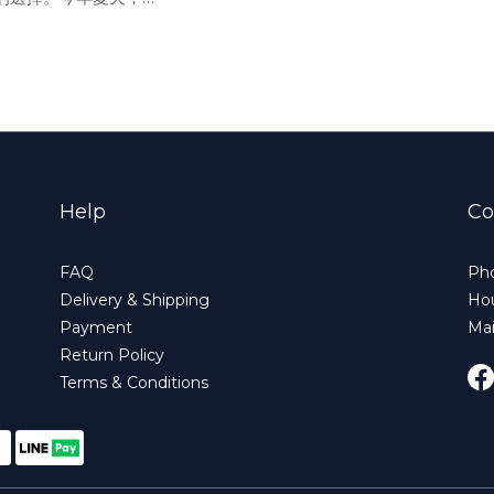
越法國、西班牙、葡萄
Help
Co
FAQ
Pho
Delivery & Shipping
Hou
Payment
Ma
Return Policy
Terms & Conditions