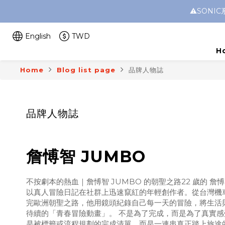
⚠️SON
English
TWD
H
Home
Blog list page
品牌人物誌
品牌人物誌
詹愽智 JUMBO
不按劇本的熱血｜詹愽智 JUMBO 的朝聖之路22 歲的 詹愽
以真人冒險日記在社群上迅速竄紅的年輕創作者。從台灣機
完歐洲朝聖之路，他用鏡頭紀錄自己每一天的冒險，將生活
待續的「青春冒險動畫」。 不是為了完成，而是為了真實感受
是被標籤或流程規劃的完成清單，而是一連串真正踏上旅途