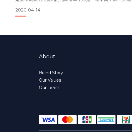
用 28 天的時間完成歐洲朝聖之路徒步與野營旅程。這條跨
2026-04-14
牙的漫長路線，對語言不通、英文基礎薄弱的他而言，
About
Brand Story
Our Values
Our Team