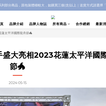
IC系列部分商品，因包裝體積較大，如購買三個(含)以上｜送貨方式請選擇
浮水太陽眼鏡🌊 全面升級新上市🎉
浮水太陽眼鏡🌊 全面升級新上市🎉
頁
品牌介紹
品牌人物誌
所有商品
合作經銷
最新
花蓮太平洋國際龍舟節🐲
手盛大亮相2023花蓮太平洋國
節🐲
2024-05-15