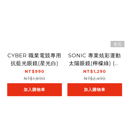
售完
CYBER 職業電競專用
SONIC 專業炫彩運動
抗藍光眼鏡(星光白)
太陽眼鏡(檸檬綠) (可
換綁帶)
NT$990
NT$1,290
NT$1,890
NT$2,490
加入購物車
加入購物車