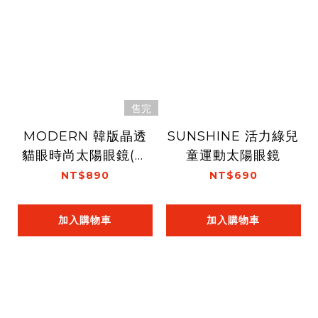
售完
MODERN 韓版晶透
SUNSHINE 活力綠兒
貓眼時尚太陽眼鏡(摺
童運動太陽眼鏡
疊款)
NT$890
NT$690
加入購物車
加入購物車