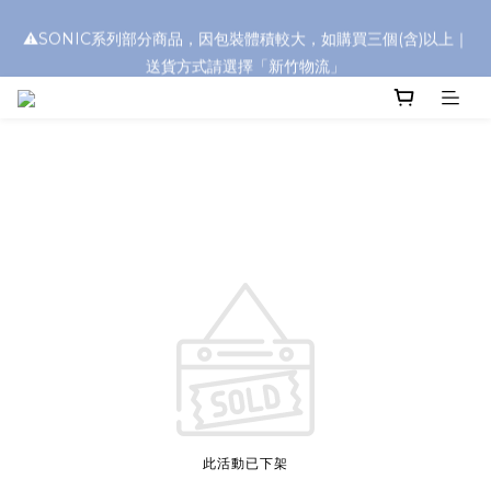
浮水太陽眼鏡🌊 全面升級新上市🎉
⚠️SONIC系列部分商品，因包裝體積較大，如購買三個(含)以上｜
送貨方式請選擇「新竹物流」
浮水太陽眼鏡🌊 全面升級新上市🎉
此活動已下架