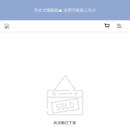
浮水太陽眼鏡🌊 全面升級新上市🎉
浮水太陽眼鏡🌊 全面升級新上市🎉
全館滿$1600現折$199✨滿額再享好禮✨全館滿$399享免運✨
⚠️SONIC系列部分商品，因包裝體積較大，如購買三個(含)以上｜
送貨方式請選擇「新竹物流」
浮水太陽眼鏡🌊 全面升級新上市🎉
此活動已下架