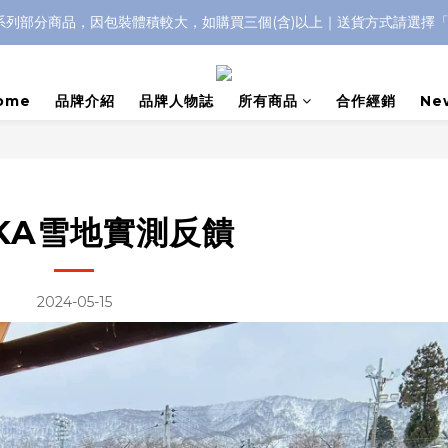
IC系列部分商品，因包裝體積較大，如購買三個(含)以上｜送貨方式請選擇
浮水太陽眼鏡🌊 全面升級新上市🎉
浮水太陽眼鏡🌊 全面升級新上市🎉
ome
品牌介紹
品牌人物誌
所有商品
合作經銷
Ne
EKA雪地實測反饋
2024-05-15