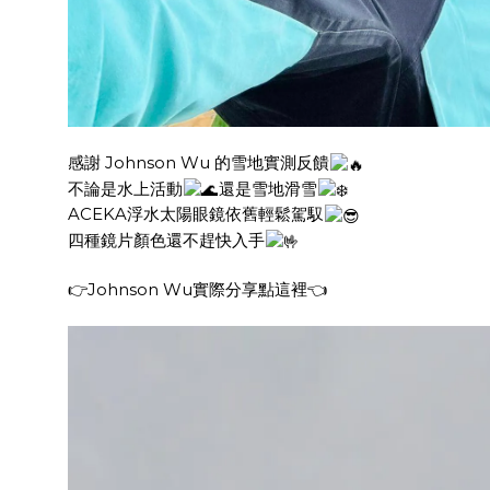
感謝 Johnson Wu 的雪地實測反饋
不論是水上活動
還是雪地滑雪
ACEKA浮水太陽眼鏡依舊輕鬆駕馭
四種鏡片顏色還不趕快入手
👉
Johnson Wu實際分享點這裡
👈