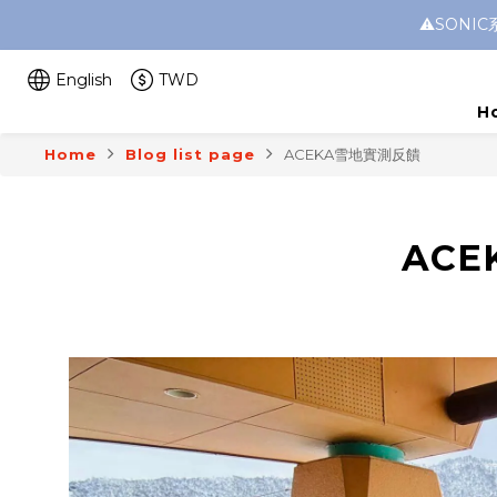
⚠️SON
English
TWD
H
Home
Blog list page
ACEKA雪地實測反饋
AC