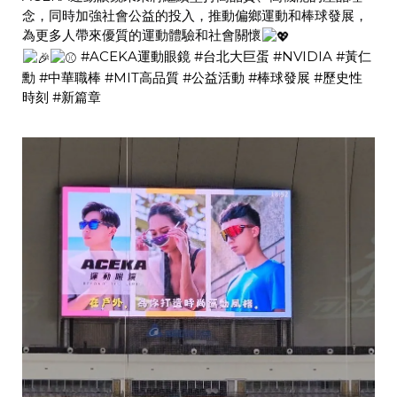
念，同時加強社會公益的投入，推動偏鄉運動和棒球發展，
為更多人帶來優質的運動體驗和社會關懷
#ACEKA運動眼鏡
#台北大巨蛋
#NVIDIA
#黃仁
勳
#中華職棒
#MIT高品質
#公益活動
#棒球發展
#歷史性
時刻
#新篇章