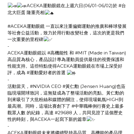
ACEKA運動眼鏡在上週六日(06/01-06/02)於
#台
北大巨蛋
隆重亮相
#ACEKA運動眼鏡
一直以來注重偏鄉運動的推廣和棒球發展
等社會公益活動，致力於用行動改變社會，這次的更是我們
一次重要的里程碑
-
ACEKA運動眼鏡以
#高機能性
和
#MIT
(Made in Taiwan)
高品質為核心，產品設計專為運動員提供最佳的視覺保護和
性能支持。這些特點使得ACEKA運動眼鏡在市場上深受好
評，成為
#運動愛好者的首選
-
活動當天，
#NVIDIA
CEO
#黃仁勳
(Jensen Huang)也蒞
臨現場開球致詞，這無疑成為了整場活動的亮點。黃仁勳的
到來吸引了大批粉絲和媒體的關注，使得現場氣氛HIGH到
最高潮。同時，這場比賽創下了
#中華職棒例行賽史上最多
觀眾人數
的紀錄，高達 #29688 人，共同見證了這個歷史
性的時刻，與ACEKA一起寫下新的篇章
-
ACEKA運動眼鏡未來將繼續堅持高品質、高機能的產品理